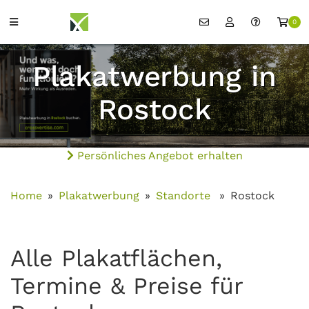
0
Plakatwerbung in
Rostock
Persönliches Angebot erhalten
Home
Plakatwerbung
Standorte
Rostock
Alle Plakatflächen,
Termine & Preise für