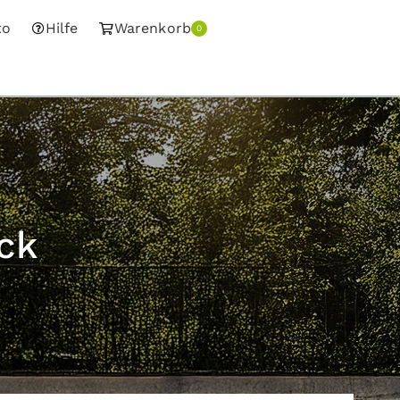
to
Hilfe
Warenkorb
0
ck