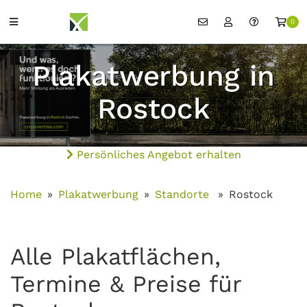
0
Plakatwerbung in
Rostock
Persönliches Angebot erhalten
Home
Plakatwerbung
Standorte
Rostock
Alle Plakatflächen,
Termine & Preise für