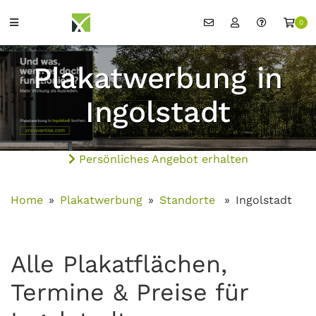
0
Plakatwerbung in
Ingolstadt
Persönliches Angebot erhalten
Home
Plakatwerbung
Standorte
Ingolstadt
Alle Plakatflächen,
Termine & Preise für