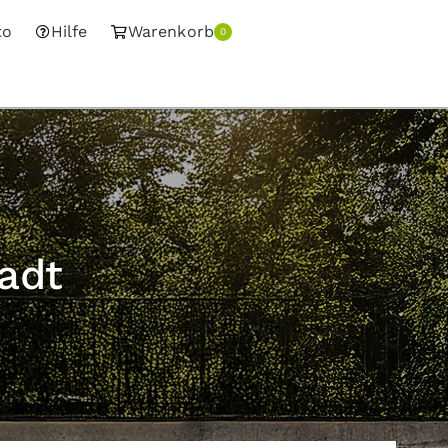
to
Hilfe
Warenkorb
0
adt