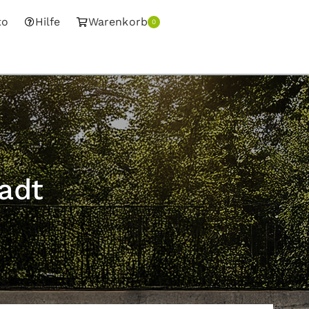
to
Hilfe
Warenkorb
0
adt