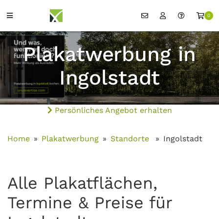
0
Plakatwerbung in
Ingolstadt
Persönliches Angebot erhalten
Home
Plakatwerbung
Standorte
Ingolstadt
Alle Plakatflächen,
Termine & Preise für