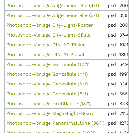
Photoshop-Vorlage Allgemeinstelle (4/1)
psd
2003 
Photoshop-Vorlage Allgemeinstelle (6/1)
psd
3291 
Photoshop-Vorlage City-Light-Poster
psd
20835
Photoshop-Vorlage City-Light-Säule
psd
37409
Photoshop-Vorlage DIN-A0-Plakat
psd
19350
Photoshop-Vorlage DIN-A1-Plakat
psd
13987
Photoshop-Vorlage Ganzsäule (12/1)
psd
5490
Photoshop-Vorlage Ganzsäule (4/1)
psd
1997 
Photoshop-Vorlage Ganzsäule (6/1)
psd
3341 
Photoshop-Vorlage Ganzsäule (8/1)
psd
5655 
Photoshop-Vorlage Großfläche (18/1)
psd
8437 
Photoshop-Vorlage Mega-Light-Board
psd
21152
Photoshop-Vorlage Panoramafläche (36/1)
psd
12722
Photoshop-Vorlage Superposter (40/1)
psd
14800