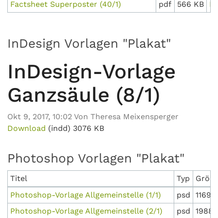
Factsheet Superposter (40/1)
pdf
566 KB
D
InDesign Vorlagen "Plakat"
InDesign-Vorlage
Ganzsäule (8/1)
Okt 9, 2017, 10:02 Von Theresa Meixensperger
Download
(indd)
3076 KB
Photoshop Vorlagen "Plakat"
Titel
Typ
Größ
Photoshop-Vorlage Allgemeinstelle (1/1)
psd
11691
Photoshop-Vorlage Allgemeinstelle (2/1)
psd
19889