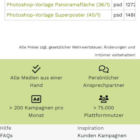
Photoshop-Vorlage Panoramafläche (36/1)
psd
12722
Photoshop-Vorlage Superposter (40/1)
psd
14800
Alle Preise zzgl. gesetzlicher Mehrwertsteuer. Änderungen und
Irrtümer vorbehalten!
Alle Medien aus einer
Persönlicher
Hand
Ansprechpartner
> 200 Kampagnen pro
> 75.000
Monat
Plattformnutzer
Hilfe
Inspiration
FAQs
Kunden Kampagnen