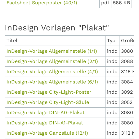
Factsheet Superposter (40/1)
pdf
566 KB
D
InDesign Vorlagen "Plakat"
Titel
Typ
Größe
InDesign-Vorlage Allgemeinstelle (1/1)
indd
3080 K
InDesign-Vorlage Allgemeinstelle (2/1)
indd
3088 K
InDesign-Vorlage Allgemeinstelle (4/1)
indd
3116 KB
InDesign-Vorlage Allgemeinstelle (6/1)
indd
3084 K
InDesign-Vorlage City-Light-Poster
indd
3092 K
InDesign-Vorlage City-Light-Säule
indd
3052 K
InDesign-Vorlage DIN-A0-Plakat
indd
3080 K
InDesign-Vorlage DIN-A1-Plakat
indd
3080 K
InDesign-Vorlage Ganzsäule (12/1)
indd
3112 KB