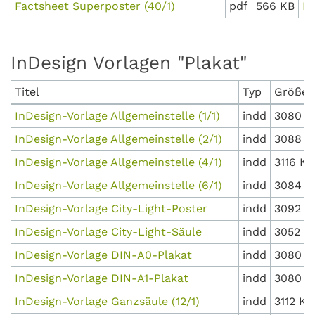
Factsheet Superposter (40/1)
pdf
566 KB
D
InDesign Vorlagen "Plakat"
Titel
Typ
Größe
InDesign-Vorlage Allgemeinstelle (1/1)
indd
3080 K
InDesign-Vorlage Allgemeinstelle (2/1)
indd
3088 K
InDesign-Vorlage Allgemeinstelle (4/1)
indd
3116 KB
InDesign-Vorlage Allgemeinstelle (6/1)
indd
3084 K
InDesign-Vorlage City-Light-Poster
indd
3092 K
InDesign-Vorlage City-Light-Säule
indd
3052 K
InDesign-Vorlage DIN-A0-Plakat
indd
3080 K
InDesign-Vorlage DIN-A1-Plakat
indd
3080 K
InDesign-Vorlage Ganzsäule (12/1)
indd
3112 KB