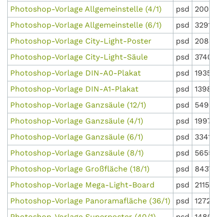
Photoshop-Vorlage Allgemeinstelle (4/1)
psd
2003 
Photoshop-Vorlage Allgemeinstelle (6/1)
psd
3291 
Photoshop-Vorlage City-Light-Poster
psd
20835
Photoshop-Vorlage City-Light-Säule
psd
37409
Photoshop-Vorlage DIN-A0-Plakat
psd
19350
Photoshop-Vorlage DIN-A1-Plakat
psd
13987
Photoshop-Vorlage Ganzsäule (12/1)
psd
5490
Photoshop-Vorlage Ganzsäule (4/1)
psd
1997 
Photoshop-Vorlage Ganzsäule (6/1)
psd
3341 
Photoshop-Vorlage Ganzsäule (8/1)
psd
5655 
Photoshop-Vorlage Großfläche (18/1)
psd
8437 
Photoshop-Vorlage Mega-Light-Board
psd
21152
Photoshop-Vorlage Panoramafläche (36/1)
psd
12722
Photoshop-Vorlage Superposter (40/1)
psd
14800