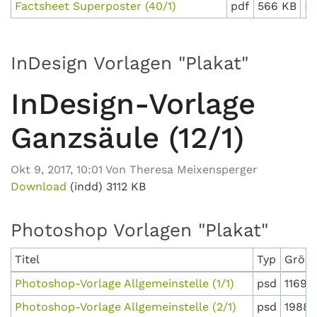
Factsheet Superposter (40/1)
pdf
566 KB
D
InDesign Vorlagen "Plakat"
InDesign-Vorlage
Ganzsäule (12/1)
Okt 9, 2017, 10:01 Von Theresa Meixensperger
Download
(indd)
3112 KB
Photoshop Vorlagen "Plakat"
Titel
Typ
Größ
Photoshop-Vorlage Allgemeinstelle (1/1)
psd
11691
Photoshop-Vorlage Allgemeinstelle (2/1)
psd
19889