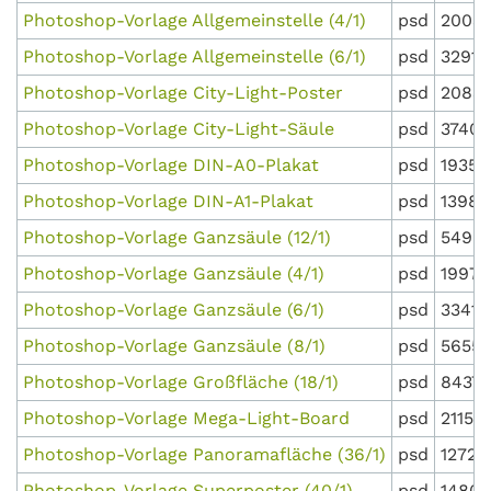
Photoshop-Vorlage Allgemeinstelle (4/1)
psd
2003 
Photoshop-Vorlage Allgemeinstelle (6/1)
psd
3291 
Photoshop-Vorlage City-Light-Poster
psd
20835
Photoshop-Vorlage City-Light-Säule
psd
37409
Photoshop-Vorlage DIN-A0-Plakat
psd
19350
Photoshop-Vorlage DIN-A1-Plakat
psd
13987
Photoshop-Vorlage Ganzsäule (12/1)
psd
5490
Photoshop-Vorlage Ganzsäule (4/1)
psd
1997 
Photoshop-Vorlage Ganzsäule (6/1)
psd
3341 
Photoshop-Vorlage Ganzsäule (8/1)
psd
5655 
Photoshop-Vorlage Großfläche (18/1)
psd
8437 
Photoshop-Vorlage Mega-Light-Board
psd
21152
Photoshop-Vorlage Panoramafläche (36/1)
psd
12722
Photoshop-Vorlage Superposter (40/1)
psd
14800