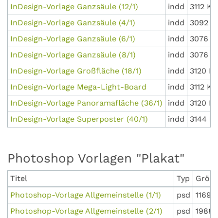
InDesign-Vorlage Ganzsäule (12/1)
indd
3112 KB
InDesign-Vorlage Ganzsäule (4/1)
indd
3092 K
InDesign-Vorlage Ganzsäule (6/1)
indd
3076 K
InDesign-Vorlage Ganzsäule (8/1)
indd
3076 K
InDesign-Vorlage Großfläche (18/1)
indd
3120 K
InDesign-Vorlage Mega-Light-Board
indd
3112 KB
InDesign-Vorlage Panoramafläche (36/1)
indd
3120 K
InDesign-Vorlage Superposter (40/1)
indd
3144 K
Photoshop Vorlagen "Plakat"
Titel
Typ
Größ
Photoshop-Vorlage Allgemeinstelle (1/1)
psd
11691
Photoshop-Vorlage Allgemeinstelle (2/1)
psd
19889