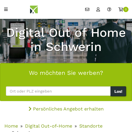
0
Digital Out of Home
in Schwerin
Wo möchten Sie werben?
Los!
Persönliches Angebot erhalten
Home
Digital Out-of-Home
Standorte