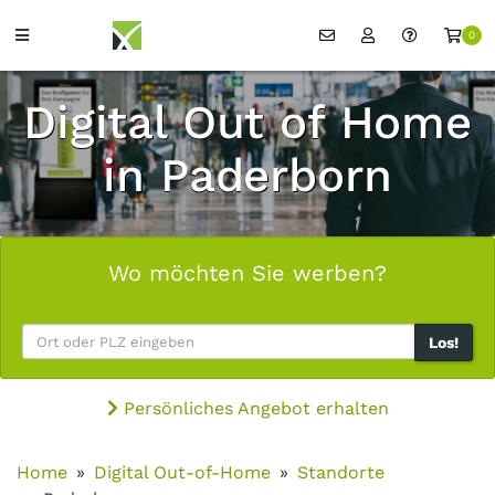
0
Digital Out of Home
in Paderborn
Wo möchten Sie werben?
Los!
Persönliches Angebot erhalten
Home
Digital Out-of-Home
Standorte