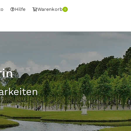
to
Hilfe
Warenkorb
0
in
arkeiten