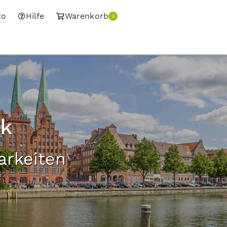
to
Hilfe
Warenkorb
0
ck
arkeiten