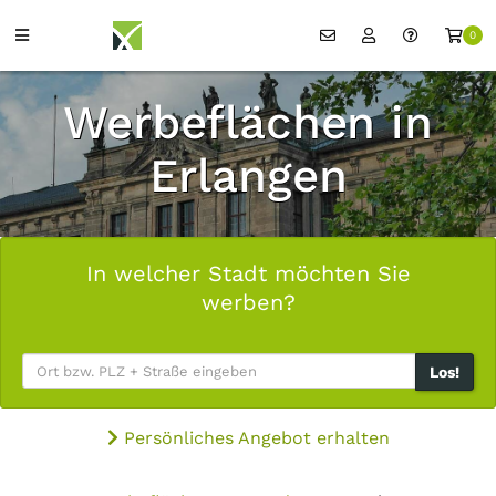
0
Werbeflächen in
Erlangen
In welcher Stadt möchten Sie
werben?
Los!
Persönliches Angebot erhalten