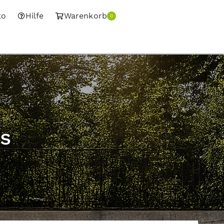
to
Hilfe
Warenkorb
0
s