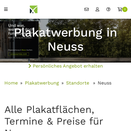
0
Plakatwerbung in
Neuss
Persönliches Angebot erhalten
Home
Plakatwerbung
Standorte
Neuss
Alle Plakatflächen,
Termine & Preise für