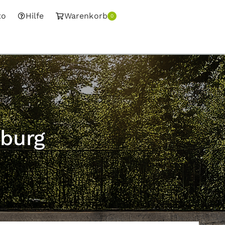
to
Hilfe
Warenkorb
0
nburg