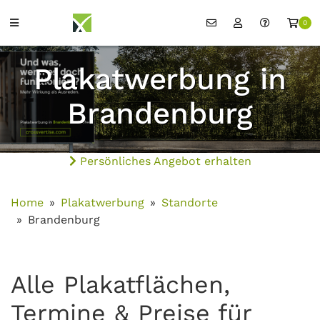
0
Plakatwerbung in
Brandenburg
Persönliches Angebot erhalten
Home
Plakatwerbung
Standorte
Brandenburg
Alle Plakatflächen,
Termine & Preise für