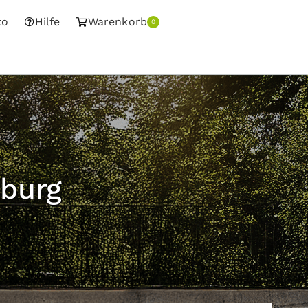
to
Hilfe
Warenkorb
0
nburg