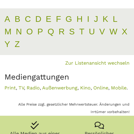
A
B
C
D
E
F
G
H
I
J
K
L
M
N
O
P
Q
R
S
T
U
V
W
X
Y
Z
Zur Listenansicht wechseln
Mediengattungen
Print
,
TV
,
Radio
,
Außenwerbung
,
Kino
,
Online
,
Mobile
.
Alle Preise zzgl. gesetzlicher Mehrwertsteuer. Änderungen und
Irrtümer vorbehalten!
Alle Medien aus einer
Persönlicher