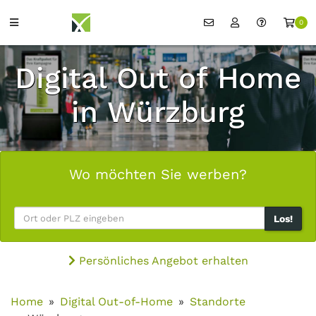
0
Digital Out of Home
in Würzburg
Wo möchten Sie werben?
Los!
Persönliches Angebot erhalten
Home
Digital Out-of-Home
Standorte