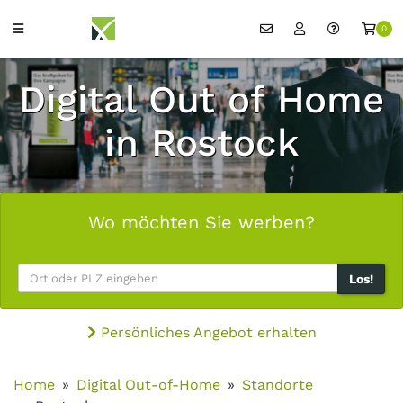
0
Digital Out of Home
in Rostock
Wo möchten Sie werben?
Los!
Persönliches Angebot erhalten
Home
Digital Out-of-Home
Standorte