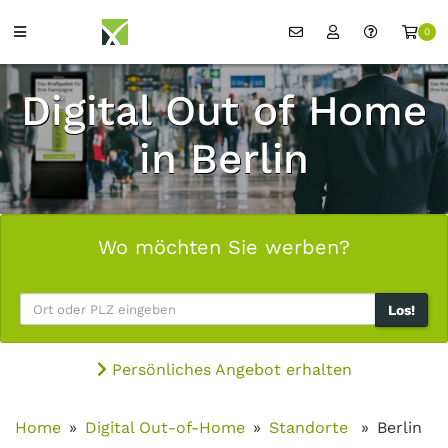
0
Digital Out of Home
in Berlin
Wo möchten Sie werben?
Los!
Persönliches Angebot erhalten
Home
Digital Out-of-Home
Standorte
Berlin