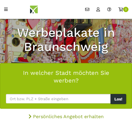
0
Werbeplakate in
Braunschweig
In welcher Stadt möchten Sie
werben?
Los!
Persönliches Angebot erhalten