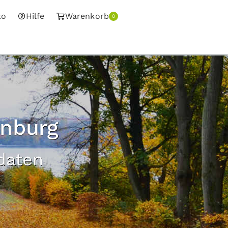
to
Hilfe
Warenkorb
0
enburg
adaten