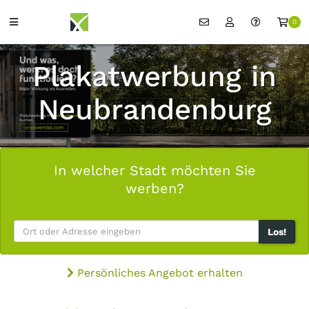
0
Plakatwerbung in
Neubrandenburg
In welcher Stadt möchten Sie
werben?
Los!
Persönliches Angebot erhalten