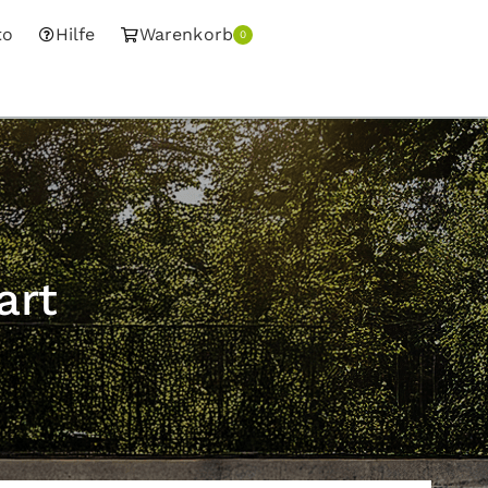
to
Hilfe
Warenkorb
0
art