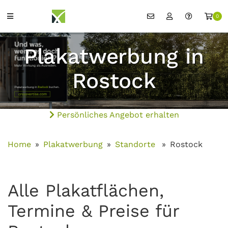
0
Plakatwerbung in
Rostock
Persönliches Angebot erhalten
Home
Plakatwerbung
Standorte
Rostock
Alle Plakatflächen,
Termine & Preise für