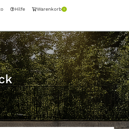
to
Hilfe
Warenkorb
0
ck