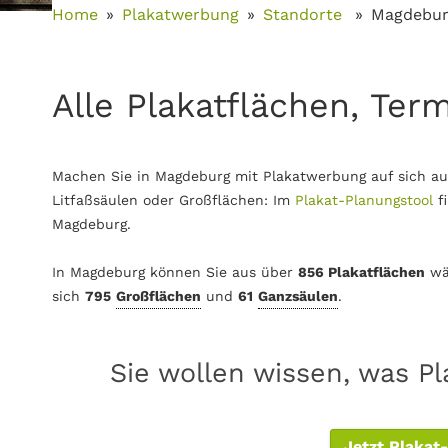
Home
Plakatwerbung
Standorte
Magdebu
Alle Plakatflächen, Ter
Machen Sie in Magdeburg mit Plakatwerbung auf sich au
Litfaßsäulen oder Großflächen: Im
Plakat-Planungstool
f
Magdeburg.
In Magdeburg können Sie aus über
856 Plakatflächen
wä
sich
795
Großflächen
und
61
Ganzsäulen
.
Sie wollen wissen, was P
Jetzt Plakat