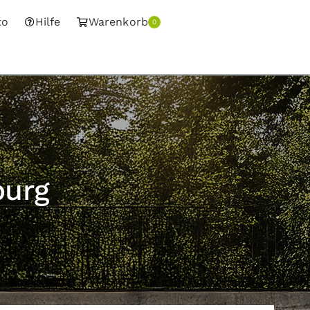
to
Hilfe
Warenkorb
0
burg