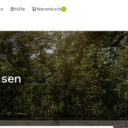
to
Hilfe
Warenkorb
0
usen