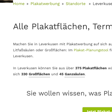
Home
Plakatwerbung
Standorte
Leverkus
Alle Plakatflächen, Ter
Machen Sie in Leverkusen mit Plakatwerbung auf sich a
Litfaßsäulen oder Großflächen: Im
Plakat-Planungstool
f
Leverkusen.
In Leverkusen können Sie aus über
375 Plakatflächen
wä
sich
330
Großflächen
und
45
Ganzsäulen
.
Sie wollen wissen, was Pl
Jetzt Plakat