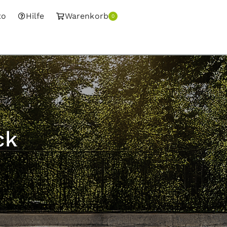
to
Hilfe
Warenkorb
0
ck