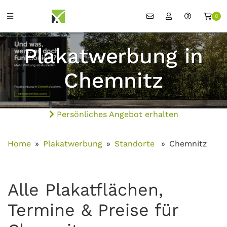
0
Plakatwerbung in
Chemnitz
Persönliches Angebot erhalten
Home
Plakatwerbung
Standorte
Chemnitz
Alle Plakatflächen,
Termine & Preise für