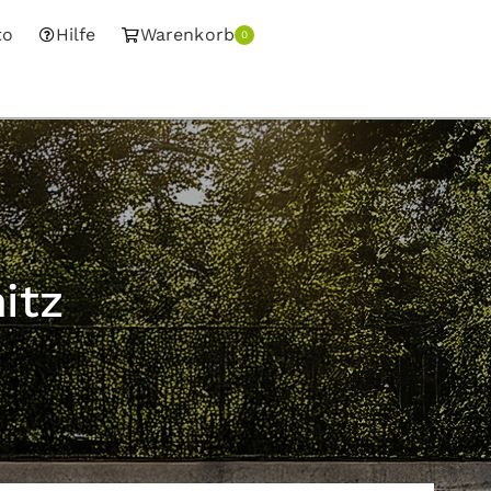
to
Hilfe
Warenkorb
0
itz