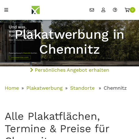
0
Plakatwerbung in
Chemnitz
Persönliches Angebot erhalten
Home
Plakatwerbung
Standorte
Chemnitz
Alle Plakatflächen,
Termine & Preise für