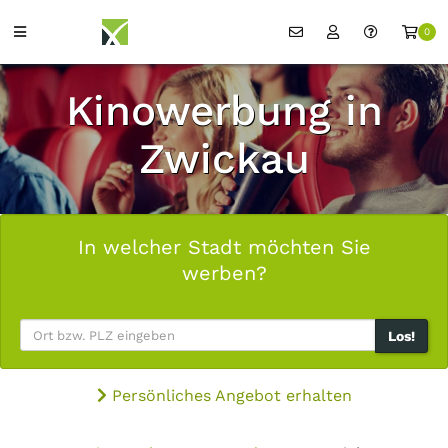
0
Kinowerbung in
Zwickau
In welcher Stadt möchten Sie
werben?
Los!
Persönliches Angebot erhalten