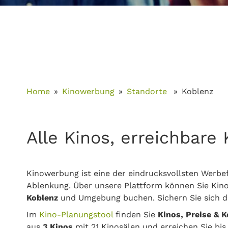
Home
Kinowerbung
Standorte
Koblenz
Alle Kinos, erreichbar
Kinowerbung ist eine der eindrucksvollsten Werbef
Ablenkung. Über unsere Plattform können Sie Kino
Koblenz
und Umgebung buchen. Sichern Sie sich de
Im
Kino-Planungstool
finden Sie
Kinos, Preise & 
aus
3 Kinos
mit 21 Kinosälen und erreichen Sie bi