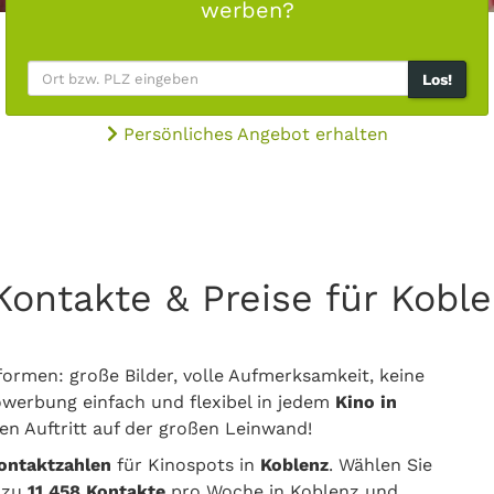
werben?
Los!
Persönliches Angebot erhalten
e Kontakte & Preise für Ko
ormen: große Bilder, volle Aufmerksamkeit, keine
werbung einfach und flexibel in jedem
Kino in
n Auftritt auf der großen Leinwand!
Kontaktzahlen
für Kinospots in
Koblenz
. Wählen Sie
s zu
11.458 Kontakte
pro Woche in Koblenz und