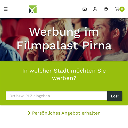
0
Werbung im
Filmpalast Pirna
In welcher Stadt möchten Sie
werben?
Los!
Persönliches Angebot erhalten