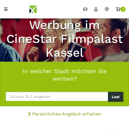
0
Werbung im
CineStar Filmpalast
Kassel
In welcher Stadt möchten Sie
werben?
Los!
Persönliches Angebot erhalten