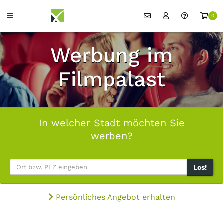
0
Werbung im
Filmpalast
In welcher Stadt möchten Sie
werben?
Los!
Persönliches Angebot erhalten