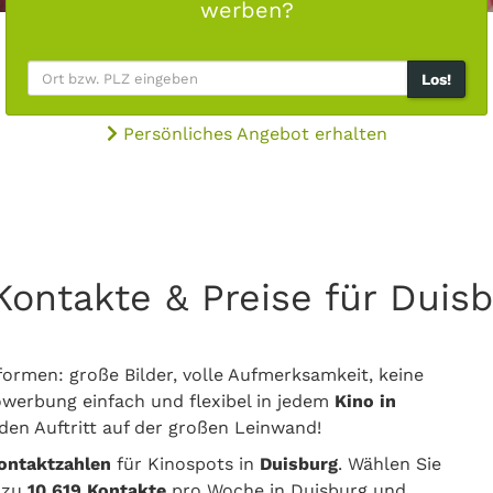
werben?
Los!
Persönliches Angebot erhalten
e Kontakte & Preise für Du
ormen: große Bilder, volle Aufmerksamkeit, keine
werbung einfach und flexibel in jedem
Kino in
en Auftritt auf der großen Leinwand!
Kontaktzahlen
für Kinospots in
Duisburg
. Wählen Sie
s zu
10.619 Kontakte
pro Woche in Duisburg und