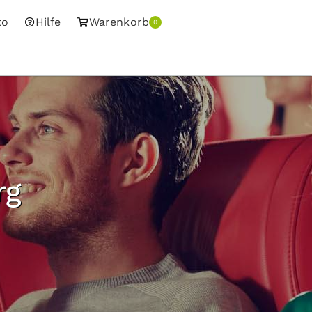
to
Hilfe
Warenkorb
0
rg