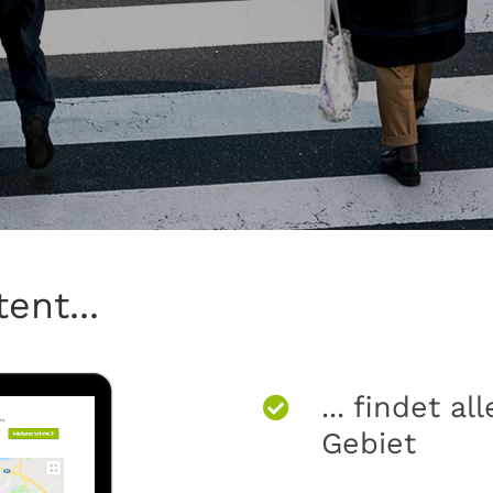
ent...
... findet a
Gebiet