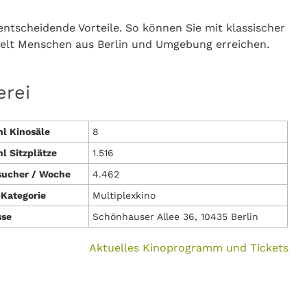
ntscheidende Vorteile. So können Sie mit klassischer
ielt Menschen aus Berlin und Umgebung erreichen.
erei
l Kinosäle
8
l Sitzplätze
1.516
sucher / Woche
4.462
Kategorie
Multiplexkino
sse
Schönhauser Allee 36, 10435 Berlin
Aktuelles Kinoprogramm und Tickets