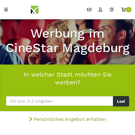
0
Werbung im
CineStar Magdeburg
In welcher Stadt möchten Sie
werben?
Los!
Persönliches Angebot erhalten