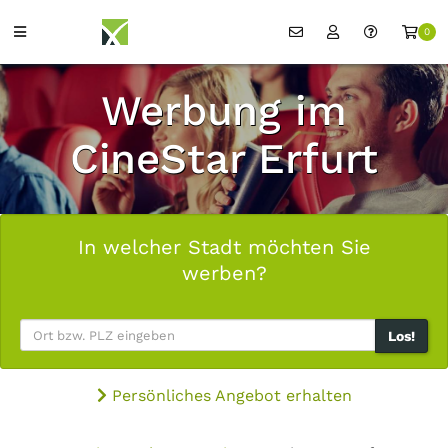
0
Werbung im
CineStar Erfurt
In welcher Stadt möchten Sie
werben?
Los!
Persönliches Angebot erhalten