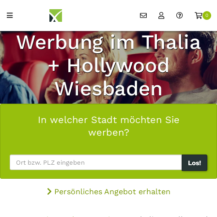
0
Werbung im Thalia
+ Hollywood
Wiesbaden
In welcher Stadt möchten Sie
werben?
Los!
Persönliches Angebot erhalten