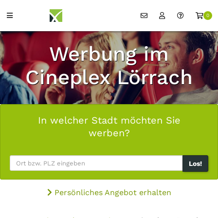
0
Werbung im
Cineplex Lörrach
In welcher Stadt möchten Sie
werben?
Los!
Persönliches Angebot erhalten